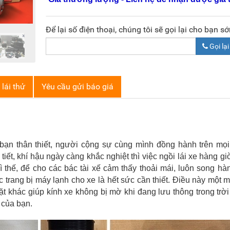
Để lại số điện thoại, chúng tôi sẽ gọi lại cho bạn s
Gọi lại
lái thử
Yêu cầu gửi báo giá
 bạn thân thiết, người cộng sự cùng mình đồng hành trên mọ
iết, khí hậu ngày càng khắc nghiệt thì việc ngồi lái xe hàng gi
ì thế, để cho các bác tài xế cảm thấy thoải mái, luôn song hà
c trang bị máy lạnh cho xe là hết sức cần thiết. Điều này một m
ặt khác giúp kính xe không bị mờ khi đang lưu thông trong trờ
 của bạn.