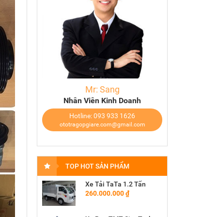
Mr: Sang
Nhân Viên Kinh Doanh
Hotline: 093 933 1626
ototragopgiare.com@gmail.com
TOP HOT SẢN PHẨM
Xe Tải TaTa 1.2 Tấn
260.000.000 ₫