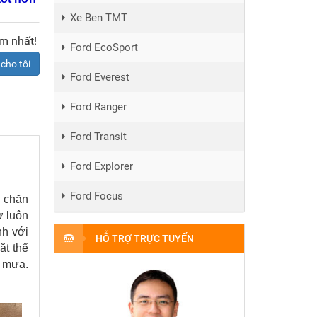
Xe Ben TMT
ớm nhất!
Ford EcoSport
 cho tôi
Ford Everest
Ford Ranger
Ford Transit
Ford Explorer
Ford Focus
i chặn
ờ luôn
nh với
HỖ TRỢ TRỰC TUYẾN
ặt thể
i mưa.