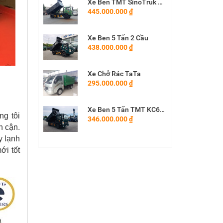
Xe Ben TMT SinoTruk 8.5 Tấn
445.000.000 ₫
Xe Ben 5 Tấn 2 Cầu
438.000.000 ₫
Xe Chở Rác TaTa
295.000.000 ₫
Xe Ben 5 Tấn TMT KC6650D
ng tôi
346.000.000 ₫
n cận.
y lạnh
ới tốt