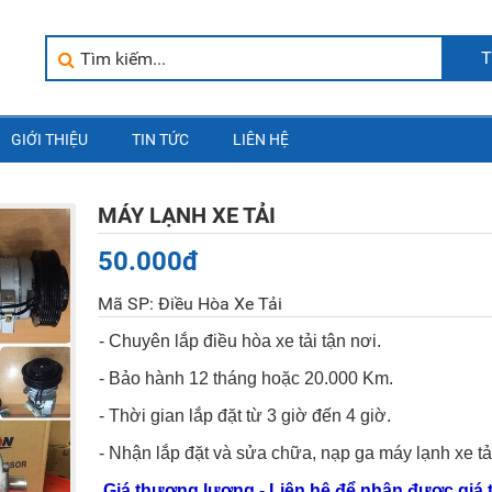
T
GIỚI THIỆU
TIN TỨC
LIÊN HỆ
MÁY LẠNH XE TẢI
50.000đ
Mã SP: Điều Hòa Xe Tải
- Chuyên lắp điều hòa xe tải tận nơi.
- Bảo hành 12 tháng hoặc 20.000 Km.
- Thời gian lắp đặt từ 3 giờ đến 4 giờ.
- Nhận lắp đặt và sửa chữa, nạp ga máy lạnh xe tả
Giá thương lượng - Liên hệ để nhận được giá 